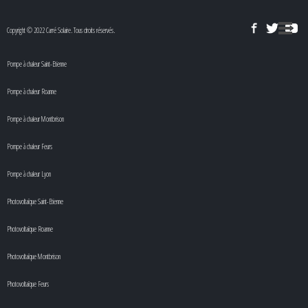
Copyright © 2022 Carré Solaire. Tous droits réservés.
Pompe à chaleur Saint-Etienne
Pompe à chaleur Roanne
Pompe à chaleur Montbrison
Pompe à chaleur Feurs
Pompe à chaleur Lyon
Photovoltaïque Saint-Etienne
Photovoltaïque Roanne
Photovoltaïque Montbrison
Photovoltaïque Feurs