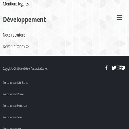
Mentions légales
Développement
Nous recrutons
Devenir franchisé
Copyright © 2022 Carré Solaire. Tous droits réservés.
Pompe à chaleur Saint-Etienne
Pompe à chaleur Roanne
Pompe à chaleur Montbrison
Pompe à chaleur Feurs
Pompe à chaleur Lyon